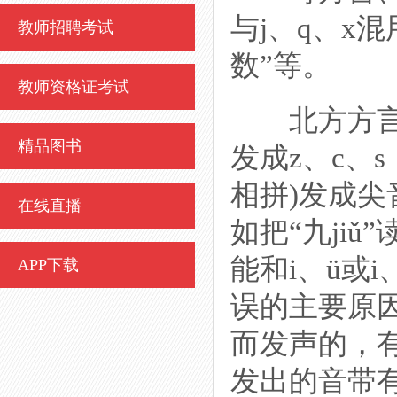
与j、q、x
教师招聘考试
数”等。
教师资格证考试
北方方言、
精品图书
发成z、c、s
相拼)发成尖
在线直播
如把“九jiǔ
能和i、ü或
APP下载
误的主要原因
而发声的，
发出的音带